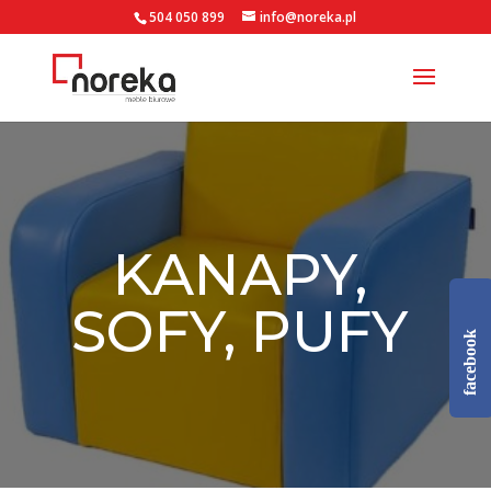
504 050 899
info@noreka.pl
KANAPY,
SOFY, PUFY
facebook