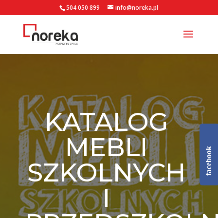
504 050 899
info@noreka.pl
KATALOG
MEBLI
facebook
SZKOLNYCH
I