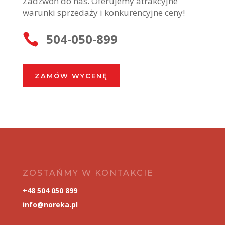
Zadzwoń do nas. Oferujemy atrakcyjne
warunki sprzedaży i konkurencyjne ceny!
504-050-899

ZAMÓW WYCENĘ
ZOSTAŃMY W KONTAKCIE
+48 504 050 899
info@noreka.pl