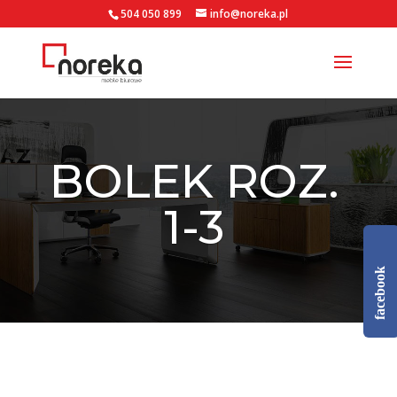
504 050 899
info@noreka.pl
BOLEK ROZ.
1-3
facebook