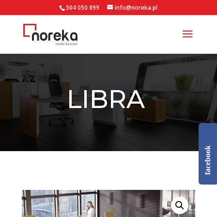
504 050 899
info@noreka.pl
LIBRA
facebook