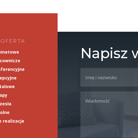
 OFERTA
Napisz
binetowe
acownicze
ferencyjne
epcyjne
talowe
napy
rzesła
olne
 realizacje