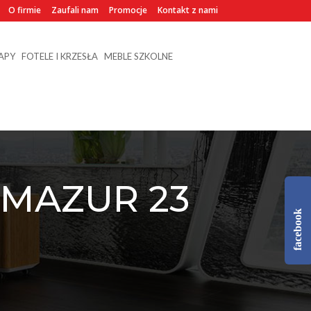
O firmie
Zaufali nam
Promocje
Kontakt z nami
NAPY
FOTELE I KRZESŁA
MEBLE SZKOLNE
 MAZUR 23
facebook