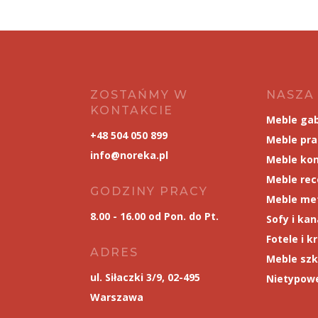
ZOSTAŃMY W
NASZA
KONTAKCIE
Meble ga
+48 504 050 899
Meble pr
info@noreka.pl
Meble kon
Meble rec
GODZINY PRACY
Meble me
8.00 - 16.00 od Pon. do Pt.
Sofy i ka
Fotele i k
ADRES
Meble szk
ul. Siłaczki 3/9, 02-495
Nietypowe
Warszawa