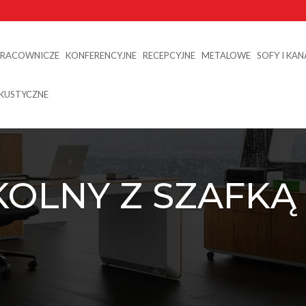
PRACOWNICZE
KONFERENCYJNE
RECEPCYJNE
METALOWE
SOFY I KA
AKUSTYCZNE
KOLNY Z SZAFKĄ