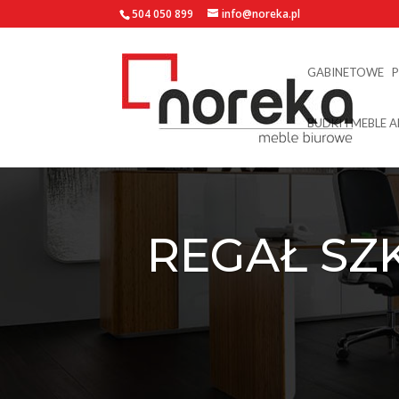
504 050 899
info@noreka.pl
GABINETOWE
BUDKI I MEBLE 
REGAŁ SZ