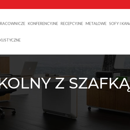
PRACOWNICZE
KONFERENCYJNE
RECEPCYJNE
METALOWE
SOFY I KA
AKUSTYCZNE
KOLNY Z SZAFKĄ