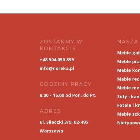
ZOSTAŃMY W
NASZA
KONTAKCIE
Meble ga
+48 504 050 899
Meble pr
info@noreka.pl
Meble kon
Meble rec
GODZINY PRACY
Meble me
8.00 - 16.00 od Pon. do Pt.
Sofy i ka
Fotele i k
ADRES
Meble szk
ul. Siłaczki 3/9, 02-495
Nietypowe
Warszawa