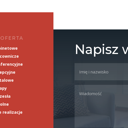
 OFERTA
Napisz
binetowe
acownicze
ferencyjne
epcyjne
talowe
napy
rzesła
olne
 realizacje