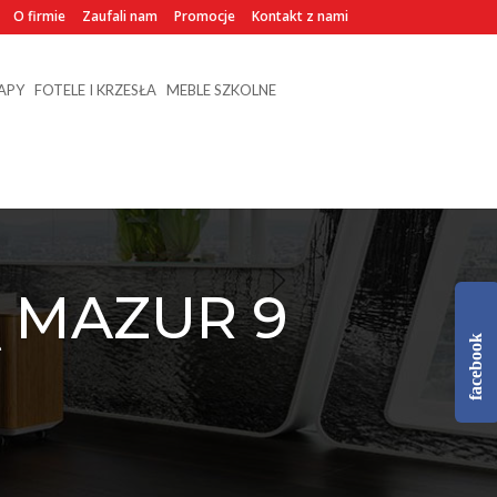
O firmie
Zaufali nam
Promocje
Kontakt z nami
NAPY
FOTELE I KRZESŁA
MEBLE SZKOLNE
 MAZUR 9
facebook