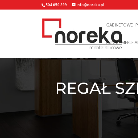
504 050 899
info@noreka.pl
GABINETOWE
BUDKI I MEBLE 
REGAŁ SZ