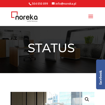
504 050 899
info@noreka.pl
STATUS
facebook