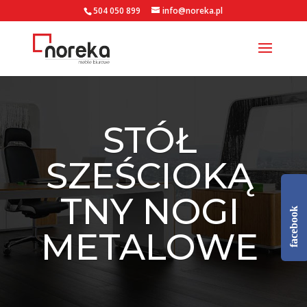
504 050 899
info@noreka.pl
STÓŁ
SZEŚCIOKĄ
TNY NOGI
facebook
METALOWE