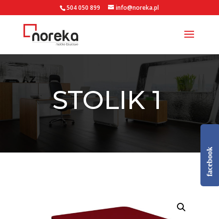
504 050 899
info@noreka.pl
STOLIK 1
facebook