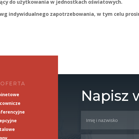
ający do użytkowania w jednostkach oświatowych.
i wg indywidualnego zapotrzebowania, w tym celu pros
 OFERTA
Napisz
binetowe
acownicze
ferencyjne
epcyjne
talowe
napy