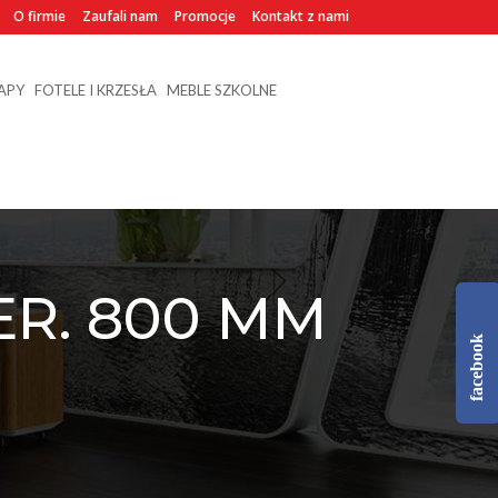
O firmie
Zaufali nam
Promocje
Kontakt z nami
NAPY
FOTELE I KRZESŁA
MEBLE SZKOLNE
ER. 800 MM
facebook