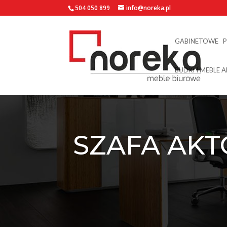
504 050 899
info@noreka.pl
GABINETOWE
BUDKI I MEBLE 
SZAFA AKT