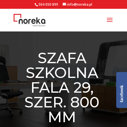
504 050 899
info@noreka.pl
SZAFA
SZKOLNA
FALA 29,
facebook
SZER. 800
MM