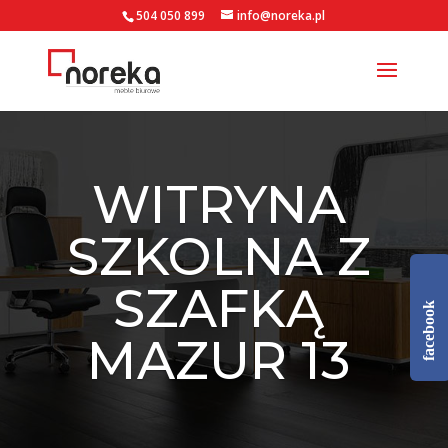
504 050 899
info@noreka.pl
WITRYNA
SZKOLNA Z
SZAFKĄ
facebook
MAZUR 13