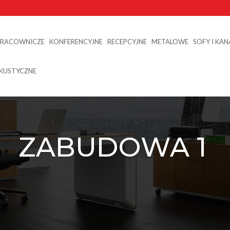
PRACOWNICZE
KONFERENCYJNE
RECEPCYJNE
METALOWE
SOFY I KA
AKUSTYCZNE
ZABUDOWA 1