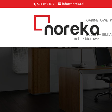
504 050 899
info@noreka.pl
GABINETOWE
BUDKI I MEBLE 