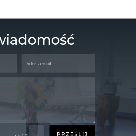
 wiadomość
PRZEŚLIJ
=
7 + 1