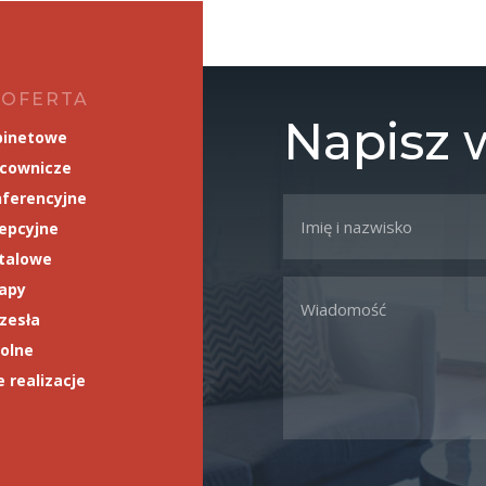
 OFERTA
Napisz
binetowe
acownicze
ferencyjne
epcyjne
talowe
napy
rzesła
olne
 realizacje