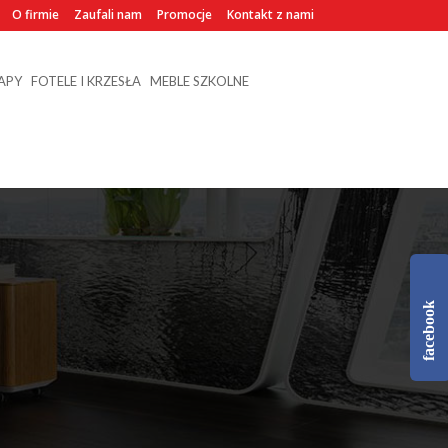
O firmie
Zaufali nam
Promocje
Kontakt z nami
NAPY
FOTELE I KRZESŁA
MEBLE SZKOLNE
facebook