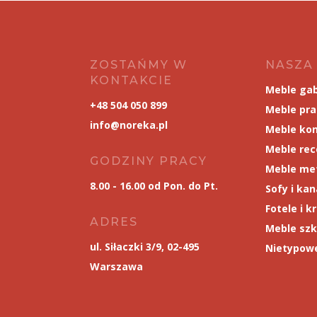
ZOSTAŃMY W
NASZA
KONTAKCIE
Meble ga
+48 504 050 899
Meble pr
info@noreka.pl
Meble kon
Meble rec
GODZINY PRACY
Meble me
8.00 - 16.00 od Pon. do Pt.
Sofy i ka
Fotele i k
ADRES
Meble szk
ul. Siłaczki 3/9, 02-495
Nietypowe
Warszawa