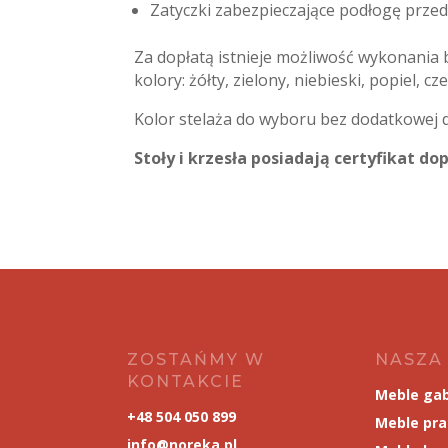
Zatyczki zabezpieczające podłogę prze
Za dopłatą istnieje możliwość wykonania 
kolory: żółty, zielony, niebieski, popiel,
Kolor stelaża do wyboru bez dodatkowej d
Stoły i krzesła posiadają certyfikat 
ZOSTAŃMY W
NASZA
KONTAKCIE
Meble ga
+48 504 050 899
Meble pr
info@noreka.pl