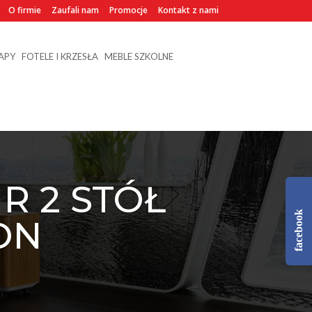
O firmie
Zaufali nam
Promocje
Kontakt z nami
NAPY
FOTELE I KRZESŁA
MEBLE SZKOLNE
 2 STÓŁ
facebook
ON