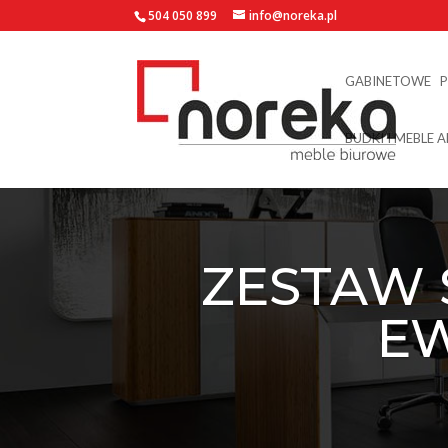
504 050 899
info@noreka.pl
GABINETOWE
BUDKI I MEBLE 
ZESTAW 
EW