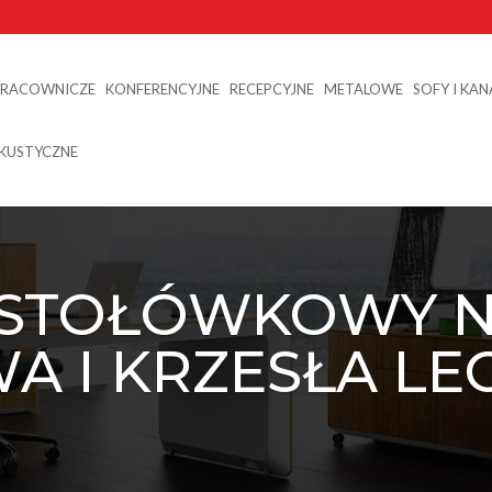
PRACOWNICZE
KONFERENCYJNE
RECEPCYJNE
METALOWE
SOFY I KA
AKUSTYCZNE
STOŁÓWKOWY NR
A I KRZESŁA LE