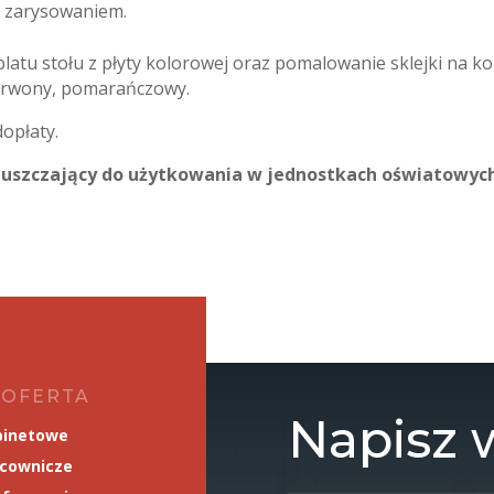
d zarysowaniem.
blatu stołu z płyty kolorowej oraz pomalowanie sklejki na 
 czerwony, pomarańczowy.
opłaty.
dopuszczający do użytkowania w jednostkach oświatowyc
 OFERTA
Napisz
binetowe
acownicze