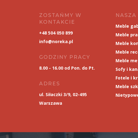
ZOSTAŃMY W
NASZA
KONTAKCIE
Meble ga
+48 504 050 899
Meble pr
info@noreka.pl
Meble kon
Meble rec
GODZINY PRACY
Meble me
8.00 - 16.00 od Pon. do Pt.
Sofy i ka
Fotele i k
ADRES
Meble szk
ul. Siłaczki 3/9, 02-495
Nietypowe
Warszawa