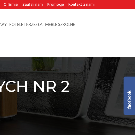
O firmie
Zaufali nam
Promocje
Kontakt z nami
NAPY
FOTELE I KRZESŁA
MEBLE SZKOLNE
YCH NR 2
facebook