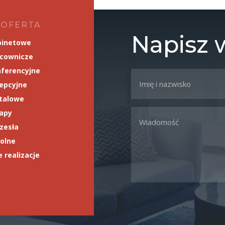
 OFERTA
Napisz
binetowe
acownicze
ferencyjne
epcyjne
talowe
napy
rzesła
olne
 realizacje