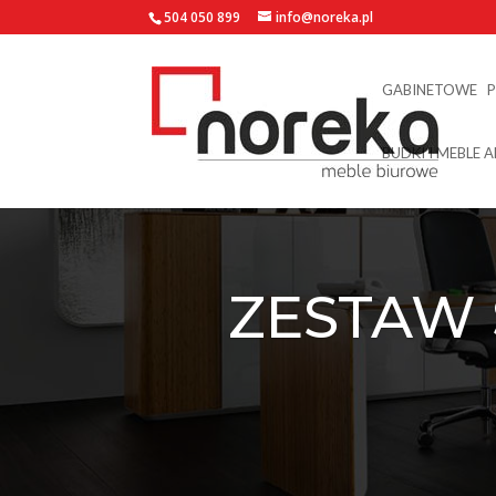
504 050 899
info@noreka.pl
GABINETOWE
BUDKI I MEBLE 
ZESTAW 