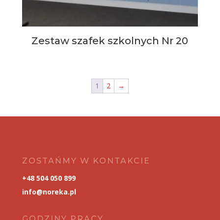
Zestaw szafek szkolnych Nr 20
1
2
→
ZOSTAŃMY W KONTAKCIE
+48 504 050 899
info@noreka.pl
GODZINY PRACY