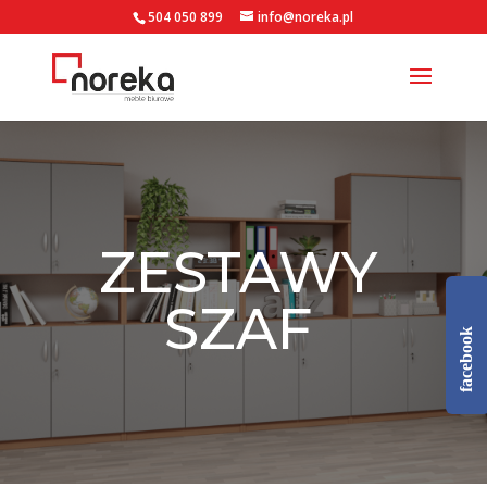
504 050 899
info@noreka.pl
ZESTAWY
SZAF
facebook