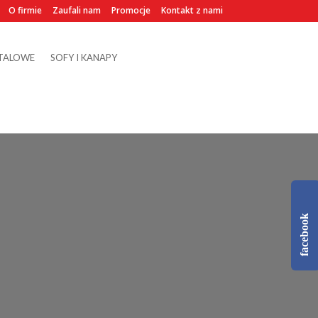
O firmie
Zaufali nam
Promocje
Kontakt z nami
TALOWE
SOFY I KANAPY
facebook