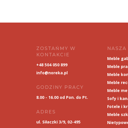
ZOSTAŃMY W
NASZA
KONTAKCIE
Meble ga
+48 504 050 899
Meble pr
info@noreka.pl
Meble kon
Meble rec
GODZINY PRACY
Meble me
8.00 - 16.00 od Pon. do Pt.
Sofy i ka
Fotele i k
ADRES
Meble szk
ul. Siłaczki 3/9, 02-495
Nietypowe