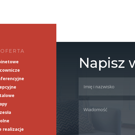
 OFERTA
Napisz
binetowe
acownicze
ferencyjne
epcyjne
talowe
napy
rzesła
olne
 realizacje