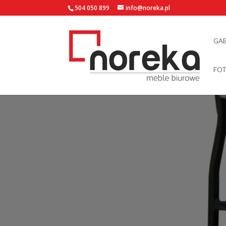
504 050 899
info@noreka.pl
GA
FOT